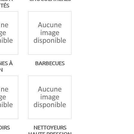
TÉS
ES À
BARBECUES
N
IRS
NETTOYEURS
HAUTE PRESSION