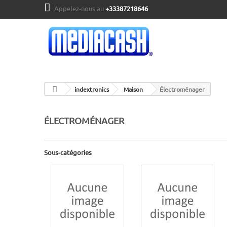
Appelez-nous au
+33387218646
indextronics
Maison
Électroménager
ÉLECTROMÉNAGER
Sous-catégories