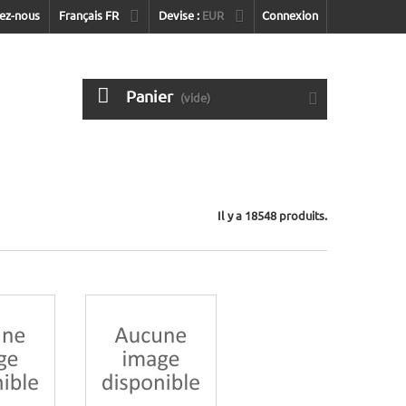
ez-nous
Français FR
Devise :
EUR
Connexion
Panier
(vide)
Il y a 18548 produits.