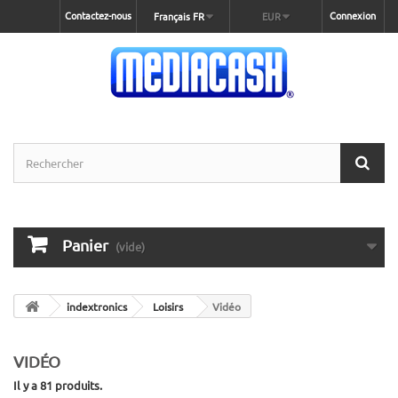
Contactez-nous
Connexion
Français FR
EUR
Panier
(vide)
indextronics
Loisirs
Vidéo
VIDÉO
Il y a 81 produits.