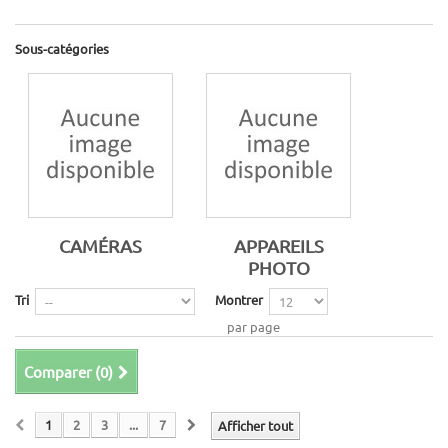
Sous-catégories
CAMÉRAS
APPAREILS
PHOTO
Tri
Montrer
par page
Comparer (
0
)
1
2
3
...
7
Afficher tout