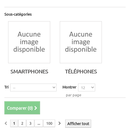
Sous-catégories
SMARTPHONES
TÉLÉPHONES
Tri
Montrer
par page
Comparer (
0
)
1
2
3
...
100
Afficher tout