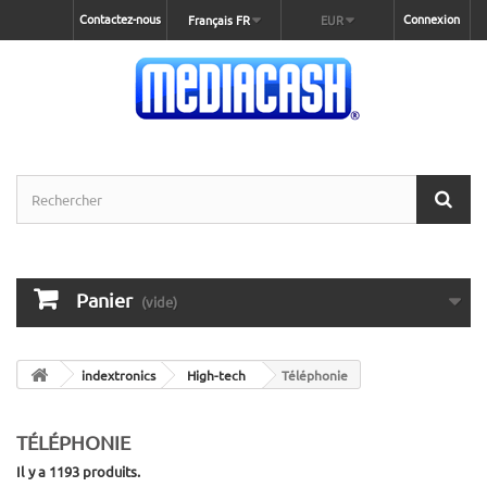
Contactez-nous
Connexion
Français FR
EUR
Panier
(vide)
indextronics
High-tech
Téléphonie
TÉLÉPHONIE
Il y a 1193 produits.