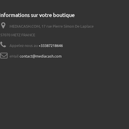
Informations sur votre boutique
MEDIACASH.COM, 17 rue Pierre Simon De Laplace
57070 METZ FRANCE
Appelez-nous au
+33387218646
eMail
contact@mediacash.com