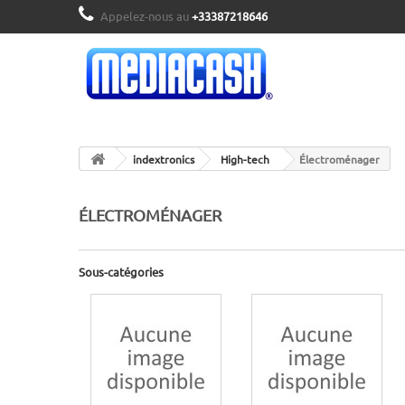
Appelez-nous au
+33387218646
indextronics
High-tech
Électroménager
ÉLECTROMÉNAGER
Sous-catégories