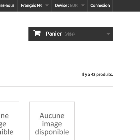
tez-nous
Français FR
Devise :
EUR
Connexion
Panier
(vide)
Il y a 43 produits.