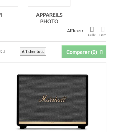
I
APPAREILS
PHOTO
Afficher :
Grille
Liste
t
Comparer (
0
)
Afficher tout