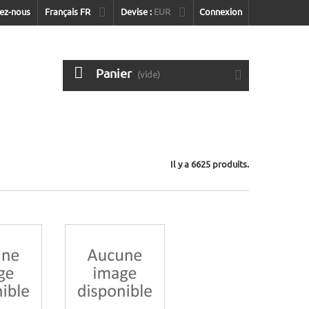
ez-nous
Français FR
Devise :
EUR
Connexion
Panier
(vide)
Il y a 6625 produits.