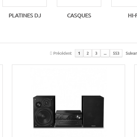
PLATINES DJ
CASQUES
HI-F
Précédent
1
2
3
...
553
Suivan