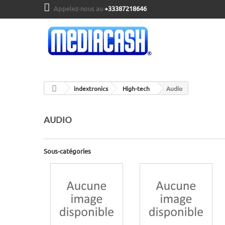
Appelez-nous au
+33387218646
indextronics
High-tech
Audio
AUDIO
Sous-catégories