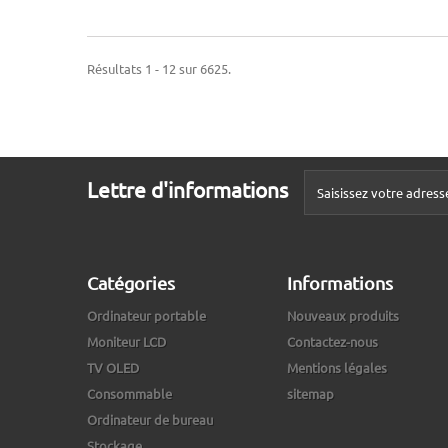
Résultats 1 - 12 sur 6625.
Lettre d'informations
Catégories
Informations
Ordinateur portable
Nouveaux produits
Moniteur LCD
Contactez-nous
TV OLED
Mentions légales
Consommable
sitemap
Ordinateur de bureau
Stockage