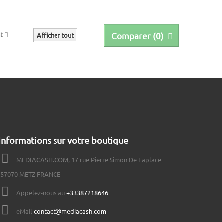
t
Comparer (
0
)
Afficher tout
Informations sur votre boutique
MEDIACASH.COM, 17 rue Pierre Simon De Laplace
57070 METZ FRANCE
Appelez-nous au
+33387218646
eMail
contact@mediacash.com