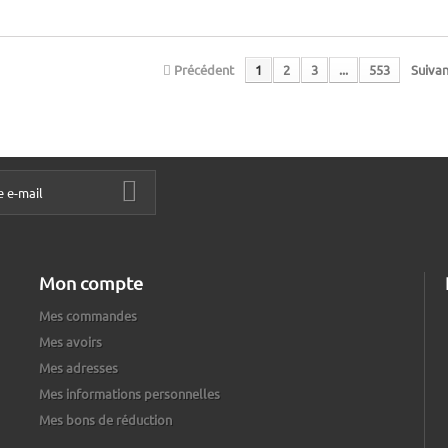
Précédent
1
2
3
...
553
Suivan
Mon compte
Mes commandes
Mes avoirs
Mes adresses
Mes informations personnelles
Mes bons de réduction