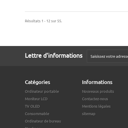
Résultats 1 - 12 sur 55.
Lettre d'informations
Catégories
Informations
Ordinateur portable
Nouveaux produits
Moniteur LCD
Contactez-nous
TV OLED
Mentions légales
Consommable
sitemap
Ordinateur de bureau