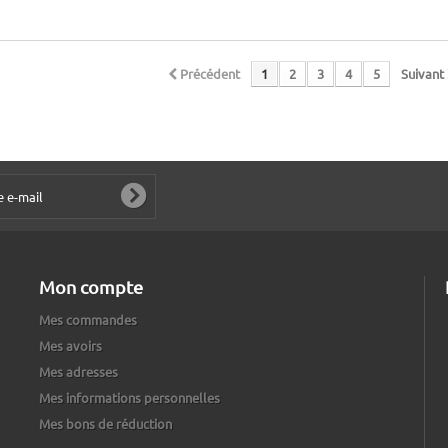
Précédent
1
2
3
4
5
Suivant
Mon compte
Mes commandes
Mes avoirs
Mes adresses
Mes informations personnelles
Mes bons de réduction