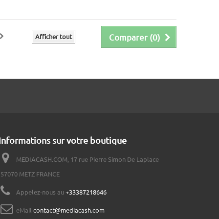
Comparer (
0
)
Afficher tout
Informations sur votre boutique
MEDIACASH.COM, 17 rue Pierre Simon De Laplace
57070 METZ FRANCE
Appelez-nous au
+33387218646
eMail
contact@mediacash.com