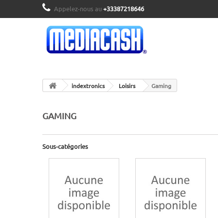
Appelez-nous au
+33387218646
indextronics
Loisirs
Gaming
GAMING
Sous-catégories