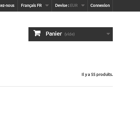
tez-nous
Français FR
Devise :
EUR
Connexion
Panier
(vide)
Il y a 55 produits.