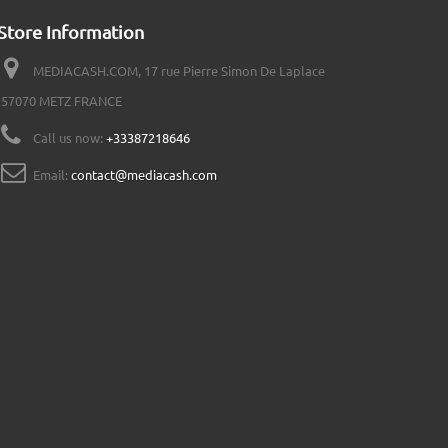
Store Information
MEDIACASH.COM, 17 rue Pierre Simon De Laplace
57070 METZ FRANCE
Call us now:
+33387218646
Email:
contact@mediacash.com