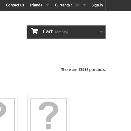
Contact us
Irlande
Currency :
EUR
Sign in
Cart
(empty)
There are 13415 products.