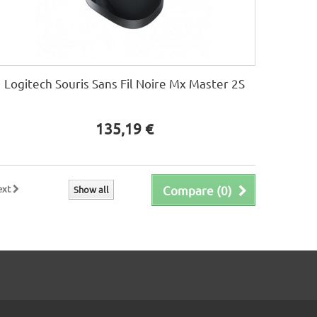
Logitech Souris Sans Fil Noire Mx Master 2S
135,19 €
ext
Compare (
0
)
Show all