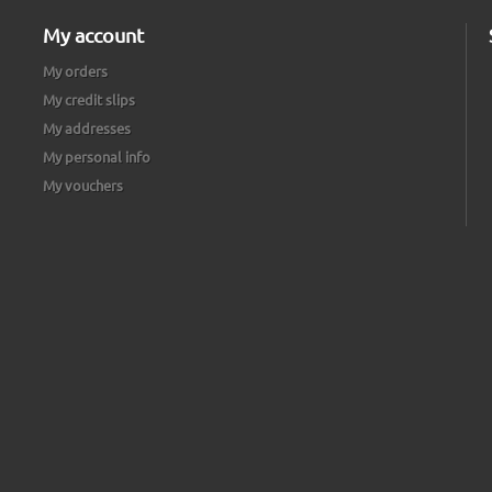
My account
My orders
My credit slips
My addresses
My personal info
My vouchers