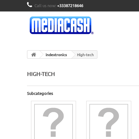
Call us now:
+33387218646
indextronics
High-tech
HIGH-TECH
Subcategories