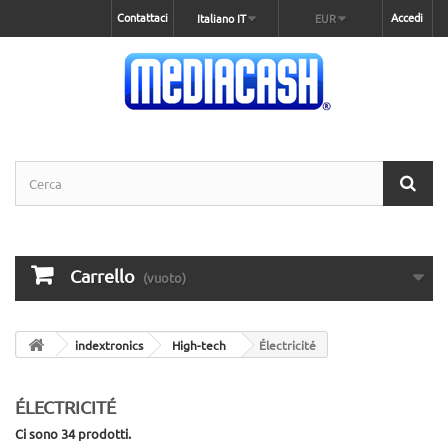
Contattaci
Accedi
Italiano IT
EUR
Carrello
(vuoto)
indextronics
High-tech
Électricité
ÉLECTRICITÉ
Ci sono 34 prodotti.