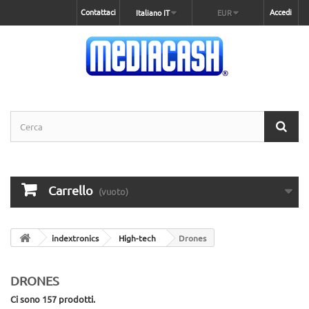
Contattaci
Accedi
Italiano IT
EUR
Carrello
(vuoto)
indextronics
High-tech
Drones
DRONES
Ci sono 157 prodotti.