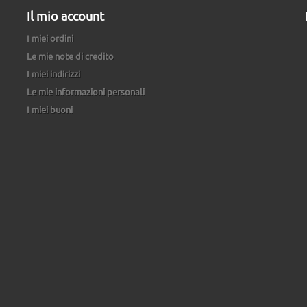
Il mio account
I miei ordini
Le mie note di credito
I miei indirizzi
Le mie informazioni personali
I miei buoni