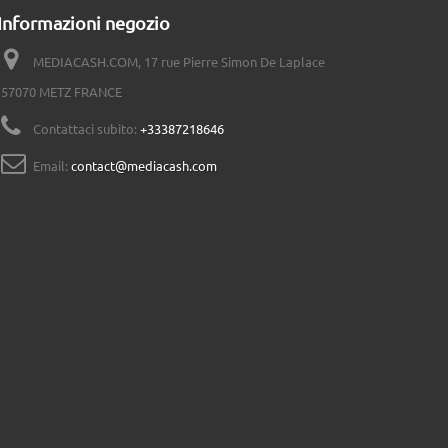
Informazioni negozio
MEDIACASH.COM, 17 rue Pierre Simon De Laplace
57070 METZ FRANCE
Contattaci subito:
+33387218646
Email:
contact@mediacash.com