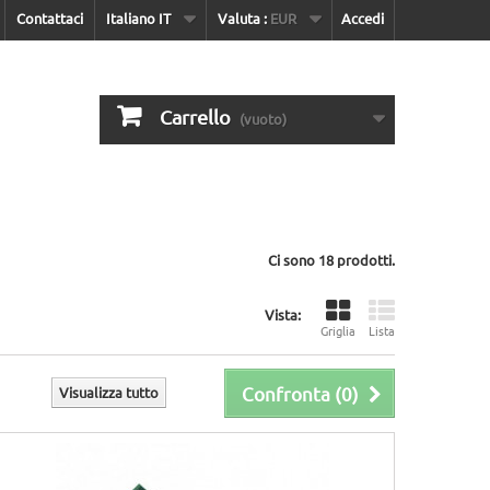
Contattaci
Italiano IT
Valuta :
EUR
Accedi
Carrello
(vuoto)
Ci sono 18 prodotti.
Vista:
Griglia
Lista
Confronta (
0
)
Visualizza tutto