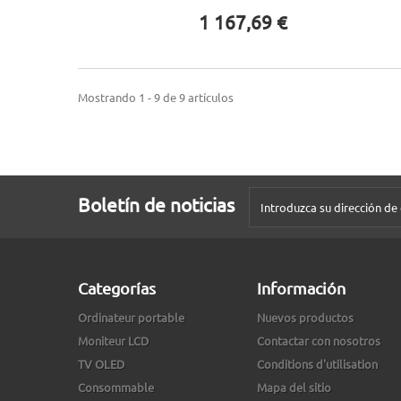
1 167,69 €
Mostrando 1 - 9 de 9 artículos
Boletín de noticias
Categorías
Información
Ordinateur portable
Nuevos productos
Moniteur LCD
Contactar con nosotros
TV OLED
Conditions d'utilisation
Consommable
Mapa del sitio