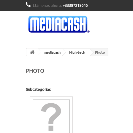
Llámenos ahora:
+33387218646
mediacash
High-tech
Photo
PHOTO
Subcategorías