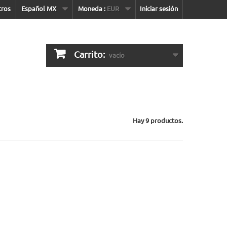
tros
Español MX
Moneda :
EUR
Iniciar sesión
Carrito:
vacío
Hay 9 productos.