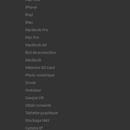
iPhone
iPad
iMac
MacBook Pro
Mac Pro
MacBook Air
Étui de protection
MacBook
Mémoire SD Card
Photo numérique
Drone
Onduleur
Casque VR
Objet connecté
Tablette graphique
Stockage NAS
Caméra IP