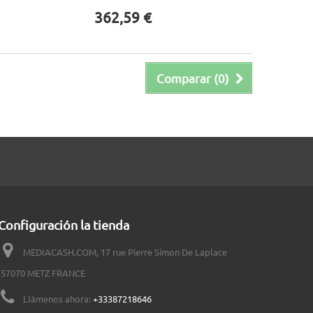
362,59 €
Comparar (
0
)
Configuración la tienda
MEDIACASH.COM, 17 rue Pierre Simon De Laplace
57070 METZ FRANCE
Llámenos ahora:
+33387218646