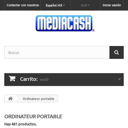
Contactar con nosotros
Iniciar sesión
Español MX
EUR
Carrito:
vacío
Ordinateur portable
ORDINATEUR PORTABLE
Hay 461 productos.