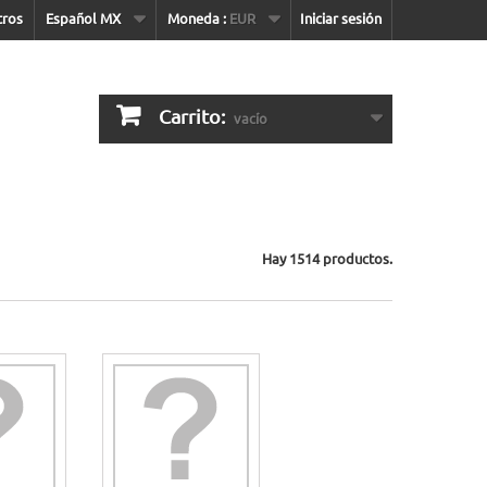
tros
Español MX
Moneda :
EUR
Iniciar sesión
Carrito:
vacío
Hay 1514 productos.