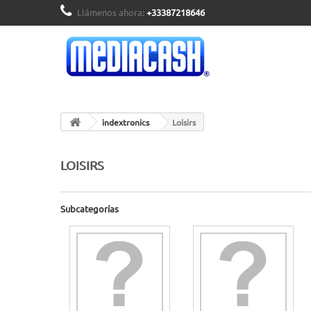
Llámenos ahora:
+33387218646
indextronics
Loisirs
LOISIRS
Subcategorías