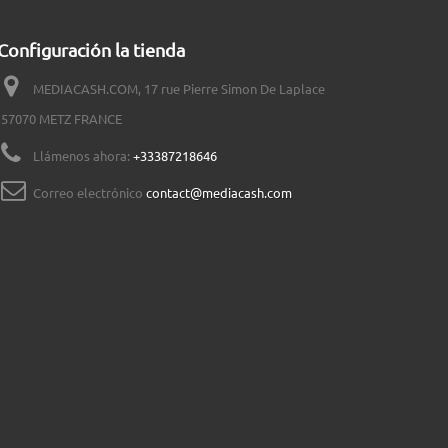
Configuración la tienda
MEDIACASH.COM, 17 rue Pierre Simon De Laplace
57070 METZ FRANCE
Llámenos ahora:
+33387218646
Correo electrónico
contact@mediacash.com