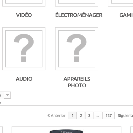
VIDÉO
ÉLECTROMÉNAGER
GAM
AUDIO
APPAREILS
PHOTO
2
a
Anterior
1
2
3
...
127
Siguient