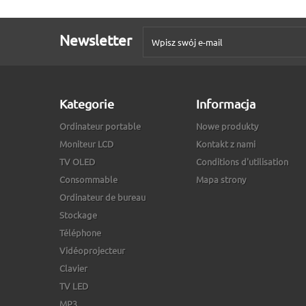
Newsletter
Kategorie
Informacja
Ordinateur portable
Nowe produkty
Moniteur LCD
Kontakt z nami
TV OLED
Conditions d'utilisation
Consommable
Mapa strony
Ordinateur de bureau
Stockage
Téléphone
Vidéoprojecteur
Clavier
TV LED
MP3