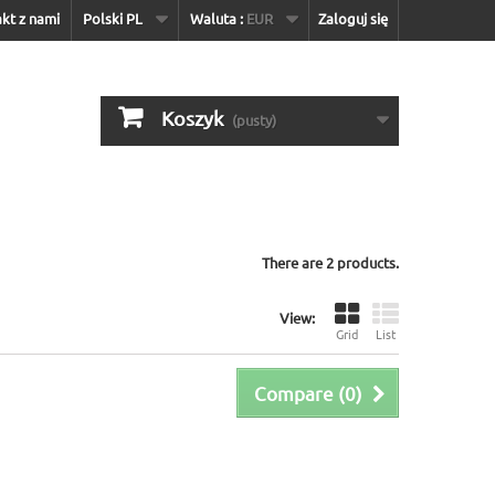
kt z nami
Polski PL
Waluta :
EUR
Zaloguj się
Koszyk
(pusty)
There are 2 products.
View:
Grid
List
Compare (
0
)