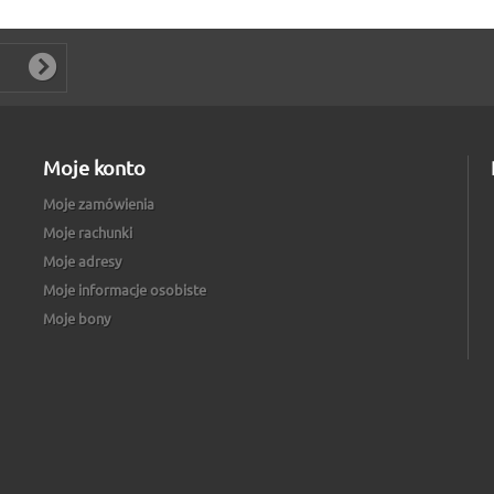
Moje konto
Moje zamówienia
Moje rachunki
Moje adresy
Moje informacje osobiste
Moje bony