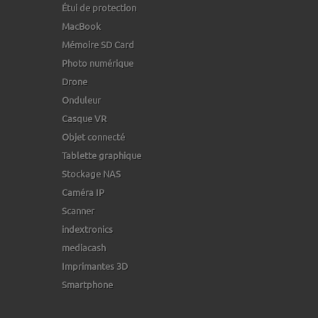
Étui de protection
MacBook
Mémoire SD Card
Photo numérique
Drone
Onduleur
Casque VR
Objet connecté
Tablette graphique
Stockage NAS
Caméra IP
Scanner
indextronics
mediacash
Imprimantes 3D
Smartphone