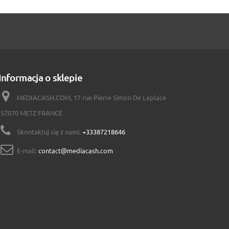
Informacja o sklepie
MEDIACASH.COM, 17 rue Pierre Simon De Laplace
57070 METZ FRANCE
Skontaktuj się z nami:
+33387218646
E-mail:
contact@mediacash.com