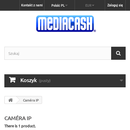
Kontakt z nami
Zaloguj się
Polski PL
EUR
Koszyk
(pusty)
Caméra IP
CAMÉRA IP
There is 1 product.