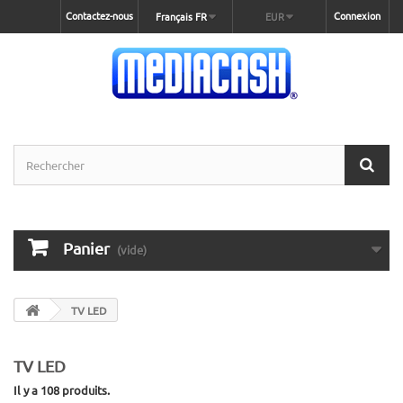
Contactez-nous
Connexion
Français FR
EUR
Panier
(vide)
TV LED
TV LED
Il y a 108 produits.