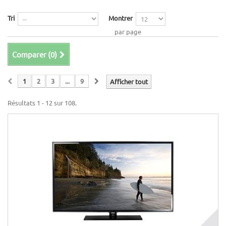
Tri
Montrer
par page
Comparer (
0
)
1
2
3
...
9
Afficher tout
Résultats 1 - 12 sur 108.