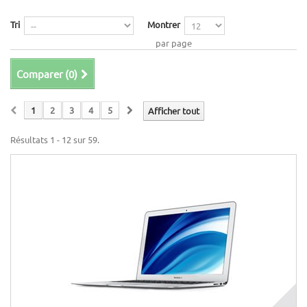
Tri
Montrer
par page
Comparer (
0
)
1
2
3
4
5
Afficher tout
Résultats 1 - 12 sur 59.