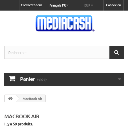
Contactez-nous
Connexion
Français FR
EUR
Panier
(vide)
MacBook Air
MACBOOK AIR
Il y a 59 produits.