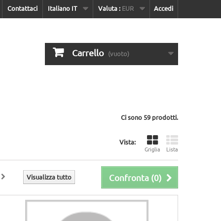
Contattaci
Italiano IT
Valuta :
EUR
Accedi
Carrello
(vuoto)
Ci sono 59 prodotti.
Vista:
Griglia
Lista
Confronta (
0
)
Visualizza tutto