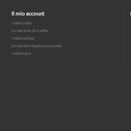
Il mio account
I miei ordini
Le mie note di credito
I miei indirizzi
Le mie informazioni personali
I miei buoni