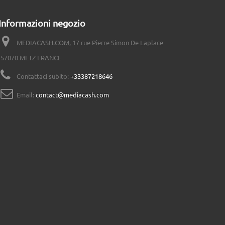
Informazioni negozio
MEDIACASH.COM, 17 rue Pierre Simon De Laplace
57070 METZ FRANCE
Contattaci subito:
+33387218646
Email:
contact@mediacash.com