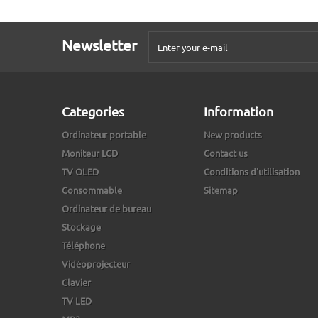
Newsletter
Categories
Information
Ordinateur portable
New products
Moniteur LCD
Contact us
TV OLED
Conditions d'utilisation
Consommable
Sitemap
Ordinateur de bureau
Stockage
Téléphone
Vidéoprojecteur
Clavier
TV LED