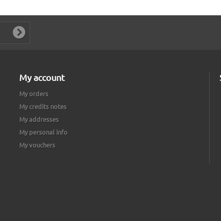
My account
My orders
My credits notes
My addresses
My personal info
My vouchers