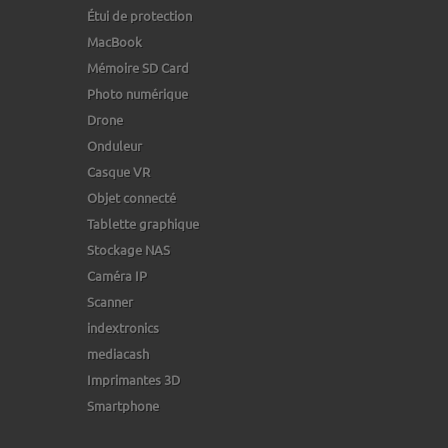
Étui de protection
MacBook
Mémoire SD Card
Photo numérique
Drone
Onduleur
Casque VR
Objet connecté
Tablette graphique
Stockage NAS
Caméra IP
Scanner
indextronics
mediacash
Imprimantes 3D
Smartphone