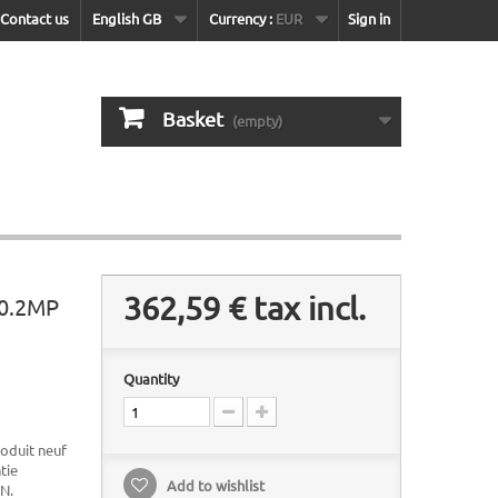
Contact us
English GB
Currency :
EUR
Sign in
Basket
(empty)
362,59 €
tax incl.
0.2MP
Quantity
duit neuf
tie
Add to wishlist
N.