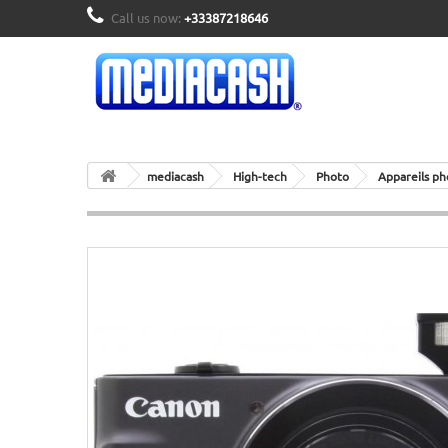
Call us now:
+33387218646
mediacash
High-tech
Photo
Appareils ph