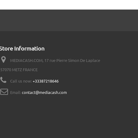
Store Information
MEDIACASH.COM, 17 rue Pierre Simon De Laplace
57070 METZ FRANCE
Call us now:
+33387218646
Email:
contact@mediacash.com