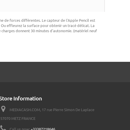
 de forces différentes. Le capteur de l'Apple Pencil est
Ou effleurez la surface pour obtenir un tracé délicat. La
de charges donnent 30 minutes d'autonomie. (matériel neuf
Store Information
MEDIACASH.COM, 17 rue Pierre Simon De Laplace
57070 METZ FRANCE
Call us now:
+33387218646