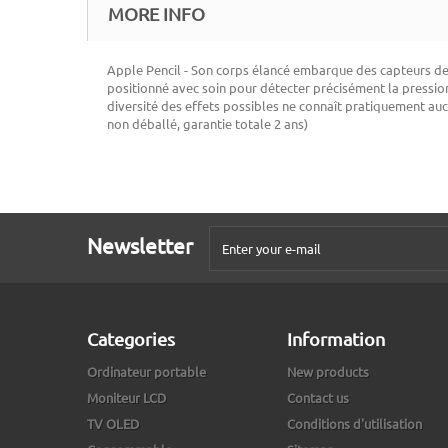
MORE INFO
Apple Pencil - Son corps élancé embarque des capteurs de 
positionné avec soin pour détecter précisément la pression
diversité des effets possibles ne connaît pratiquement au
non déballé, garantie totale 2 ans)
Newsletter
Categories
Information
Ordinateur portable
New products
Moniteur LCD
Contact us
TV OLED
Conditions d'utilisation