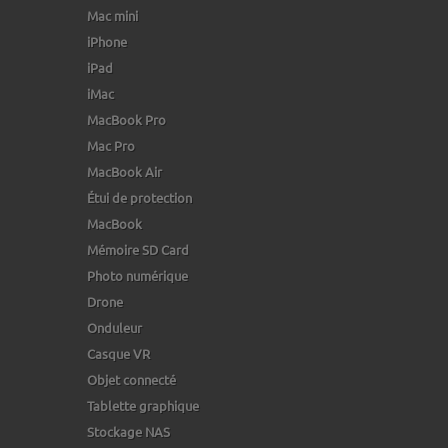
Mac mini
iPhone
iPad
iMac
MacBook Pro
Mac Pro
MacBook Air
Étui de protection
MacBook
Mémoire SD Card
Photo numérique
Drone
Onduleur
Casque VR
Objet connecté
Tablette graphique
Stockage NAS