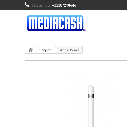
Call us now:
+33387218646
Stylet
Apple Pencil