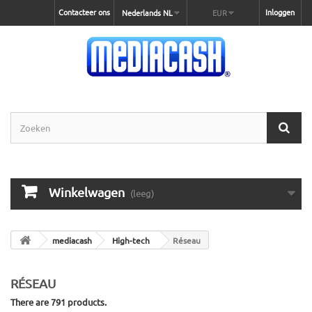
Contacteer ons
Inloggen
Nederlands NL
EUR
Winkelwagen
(leeg)
mediacash
High-tech
Réseau
RÉSEAU
There are 791 products.