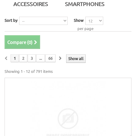
ACCESSOIRES
SMARTPHONES
Sort by
Show
per page
Compare (
0
)
1
2
3
...
66
Show all
Showing 1 - 12 of 791 items