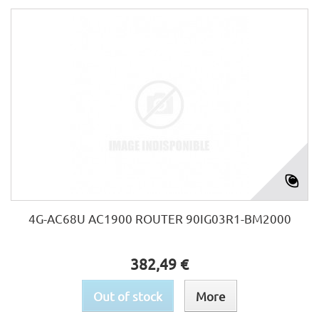
4G-AC68U AC1900 ROUTER 90IG03R1-BM2000
382,49 €
Out of stock
More