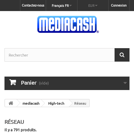
Contactez-nous
Connexion
Français FR
EUR
Panier
(vide)
mediacash
High-tech
Réseau
RÉSEAU
Il y a 791 produits.