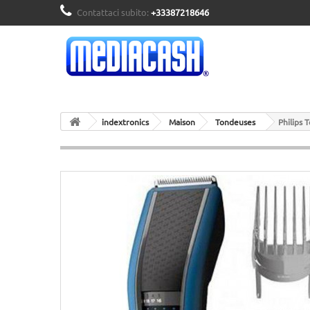
Contattaci subito:
+33387218646
indextronics
Maison
Tondeuses
Philips