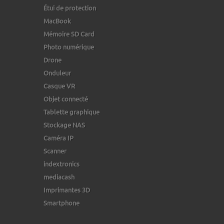
Étui de protection
MacBook
Mémoire SD Card
Photo numérique
Drone
Onduleur
Casque VR
Objet connecté
Tablette graphique
Stockage NAS
Caméra IP
Scanner
indextronics
mediacash
Imprimantes 3D
Smartphone