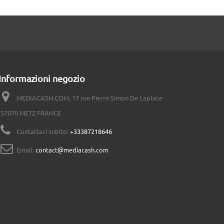
Informazioni negozio
MEDIACASH.COM, 17 rue Pierre Simon De Laplace
57070 METZ FRANCE
Contattaci subito:
+33387218646
Email:
contact@mediacash.com