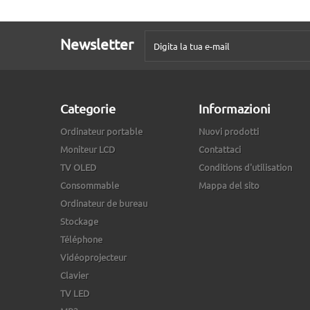
Newsletter
Categorie
Informazioni
Ordinateur portable
Nuovi prodotti
Moniteur LCD
Contattaci
TV OLED
Conditions d'utilisation
Consommable
Mappa del sito
Ordinateur de bureau
Stockage
Téléphone
Vidéoprojecteur
Clavier
TV LED