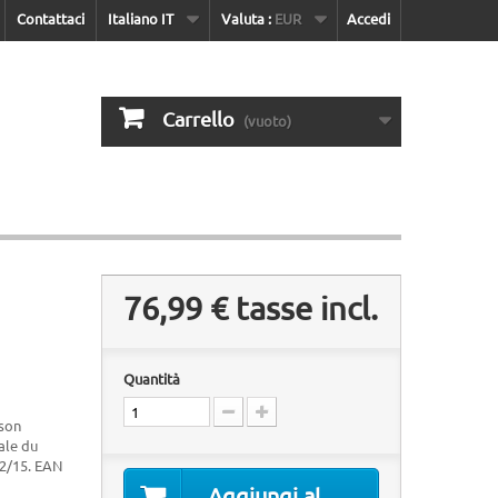
Contattaci
Italiano IT
Valuta :
EUR
Accedi
Carrello
(vuoto)
76,99 €
tasse incl.
Quantità
 son
ale du
12/15. EAN
Aggiungi al