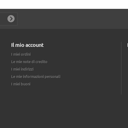
Il mio account
I miei ordini
Le mie note di credito
I miei indirizzi
Le mie informazioni personali
I miei buoni