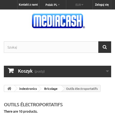
Kontakt z nami
Zaloguj się
Polski PL
EUR
Koszyk
(pusty)
indextronics
Bricolage
Outils électroportatifs
OUTILS ÉLECTROPORTATIFS
There are 10 products.