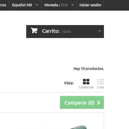
tros
Español MX
Moneda :
EUR
Iniciar sesión
Carrito:
vacío
Hay 10 productos.
Vista:
Cuadrícula
Lista
Comparar (
0
)