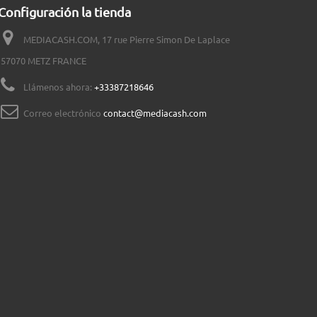
Configuración la tienda
MEDIACASH.COM, 17 rue Pierre Simon De Laplace
57070 METZ FRANCE
Llámenos ahora:
+33387218646
Correo electrónico
contact@mediacash.com